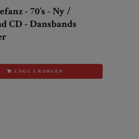
efanz - 70’s - Ny /
ad CD - Dansbands
er
LÄGG I KORGEN