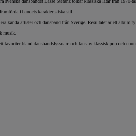
ra svenska dansbandet Lasse Stefanz tolkar klassiska låtar från 1970-tal
amförda i bandets karakteristiska stil.
a kända artister och dansband från Sverige. Resultatet är ett album fyll
sk musik.
vit favoriter bland dansbandslyssnare och fans av klassisk pop och cou