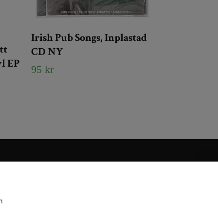
Irish Pub Songs, Inplastad
tt
CD NY
yl EP
95 kr
m