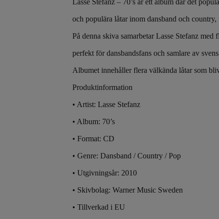
Lasse Stefanz – 70’s är ett album där det populä
och populära låtar inom dansband och country, fr
På denna skiva samarbetar Lasse Stefanz med fler
perfekt för dansbandsfans och samlare av sven
Albumet innehåller flera välkända låtar som bli
Produktinformation
• Artist: Lasse Stefanz
• Album: 70’s
• Format: CD
• Genre: Dansband / Country / Pop
• Utgivningsår: 2010
• Skivbolag: Warner Music Sweden
• Tillverkad i EU