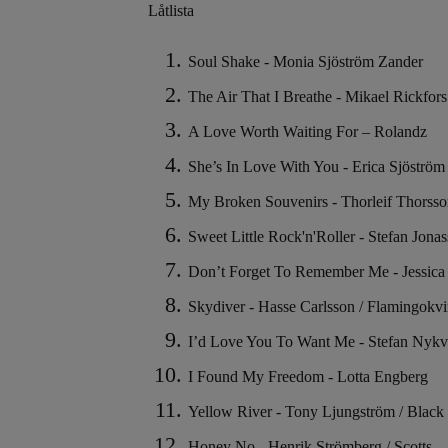
Låtlista
Soul Shake - Monia Sjöström Zander
The Air That I Breathe - Mikael Rickfors
A Love Worth Waiting For – Rolandz
She’s In Love With You - Erica Sjöström /
My Broken Souvenirs - Thorleif Thorsson
Sweet Little Rock'n'Roller - Stefan Jona
Don’t Forget To Remember Me - Jessica
Skydiver - Hasse Carlsson / Flamingokvi
I’d Love You To Want Me - Stefan Nykvis
I Found My Freedom - Lotta Engberg
Yellow River - Tony Ljungström / Black
Honey No - Henrik Strömberg / Scotts