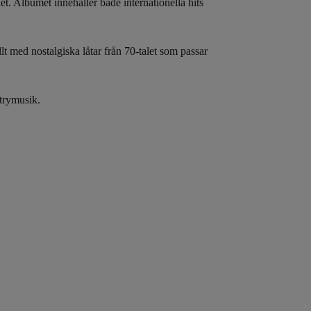
et. Albumet innehåller både internationella hits
t med nostalgiska låtar från 70-talet som passar
ntrymusik.