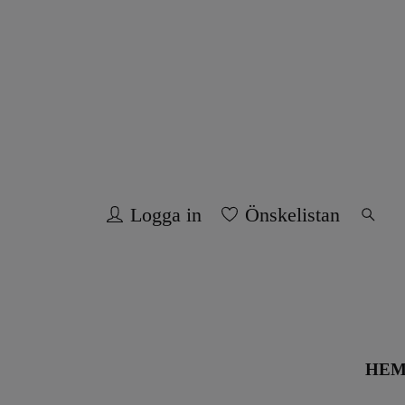
Logga in
Önskelistan
HE