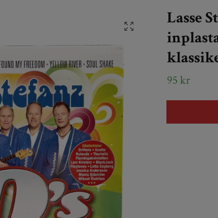
Lasse St
inplast
klassik
95 kr