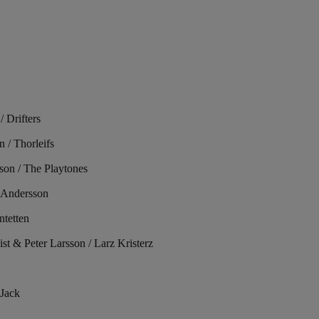
 Drifters
 / Thorleifs
sson / The Playtones
 Andersson
ntetten
t & Peter Larsson / Larz Kristerz
 Jack