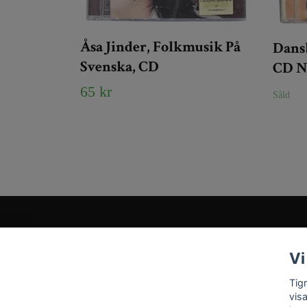
Åsa Jinder, Folkmusik På
Dansb
Svenska, CD
CD 
65 kr
Såld
Kundtjänst
Vi
Tveka inte att kontakta oss på
Info@tigrisantiques.com
Tig
vis