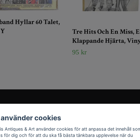
and Hyllar 60 Talet,
NY
Tre Hits Och En Miss, E
Klappande Hjärta, Vin
95 kr
Sociala medier
 använder cookies
Instagram
ris Antiques & Art använder cookies för att anpassa det innehåll so
YouTube
as för dig och för att du ska få bästa tänkbara upplevelse när du