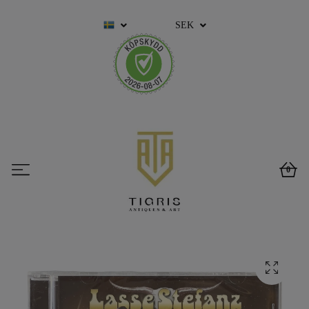
SEK
0