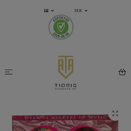
SEK
0