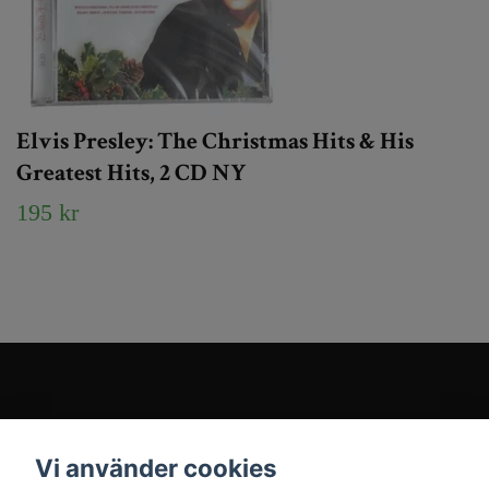
Elvis Presley: The Christmas Hits & His
Greatest Hits, 2 CD NY
195 kr
Kundtjänst
Vi använder cookies