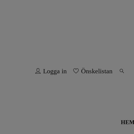
Logga in
Önskelistan
HE