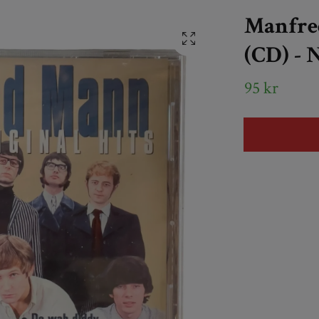
Manfred
(CD) - 
95 kr