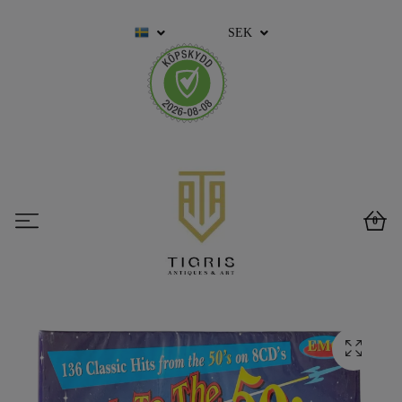
SEK
0