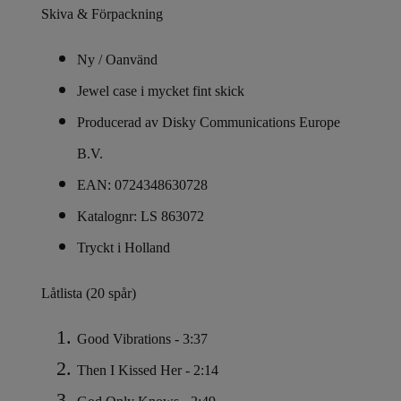
Skiva & Förpackning
Ny / Oanvänd
Jewel case i mycket fint skick
Producerad av Disky Communications Europe
B.V.
EAN: 0724348630728
Katalognr: LS 863072
Tryckt i Holland
Låtlista (20 spår)
Good Vibrations - 3:37
Then I Kissed Her - 2:14