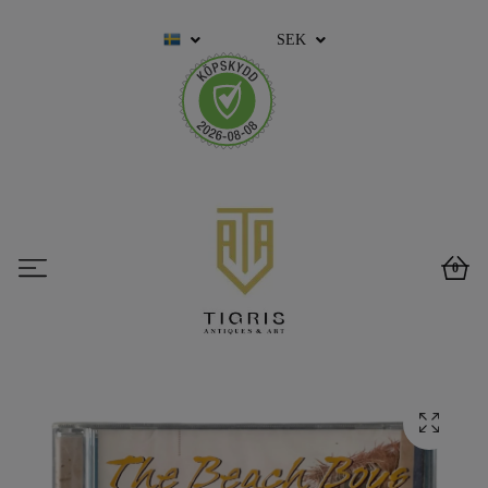
SEK
0