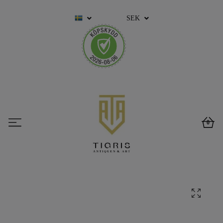
SEK
0