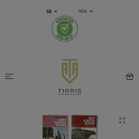
SEK
0