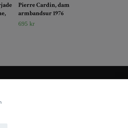
rjade
Pierre Cardin, dam
ne,
armbandsur 1976
695 kr
m