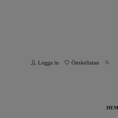
Logga in
Önskelistan
HE