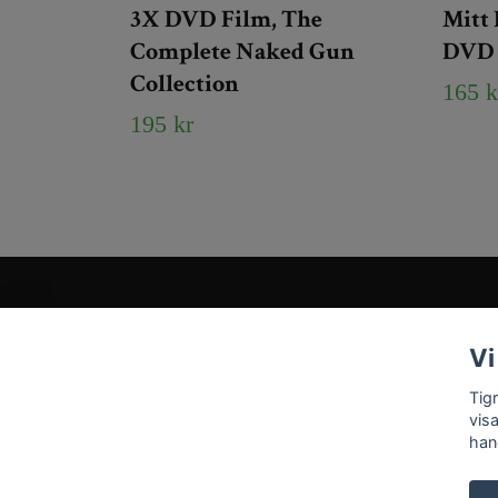
3X DVD Film, The
Mitt 
Complete Naked Gun
DVD 
Collection
165 k
195 kr
Kundtjänst
Vi
Tveka inte att kontakta oss på
Info@tigrisantiques.com
Tig
vis
han