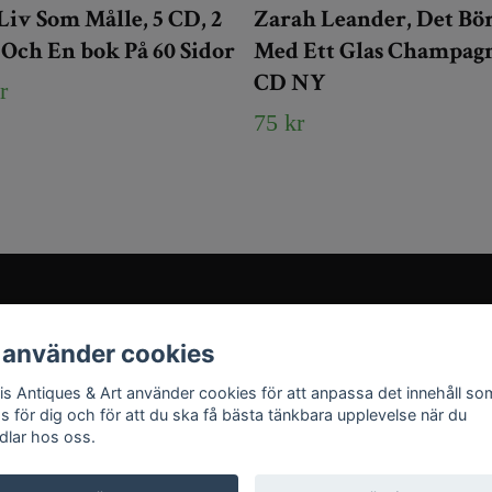
Liv Som Målle, 5 CD, 2
Zarah Leander, Det Bö
Och En bok På 60 Sidor
Med Ett Glas Champag
CD NY
r
75 kr
Sociala medier
 använder cookies
Instagram
ris Antiques & Art använder cookies för att anpassa det innehåll so
YouTube
as för dig och för att du ska få bästa tänkbara upplevelse när du
dlar hos oss.