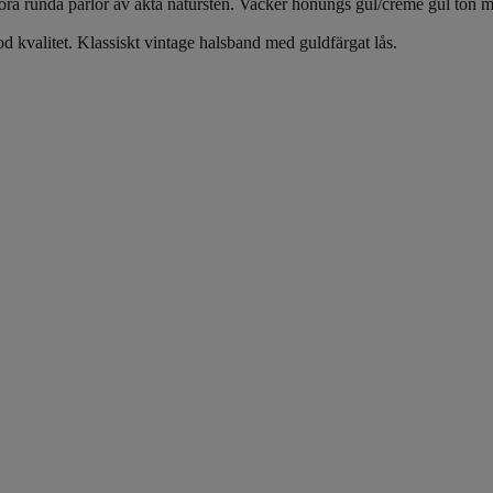
tora runda pärlor av äkta natursten. Vacker honungs gul/creme gul ton me
od kvalitet. Klassiskt vintage halsband med guldfärgat lås.