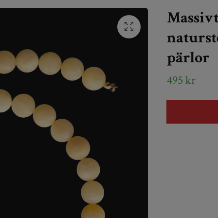
Massivt
naturst
pärlor
495 kr