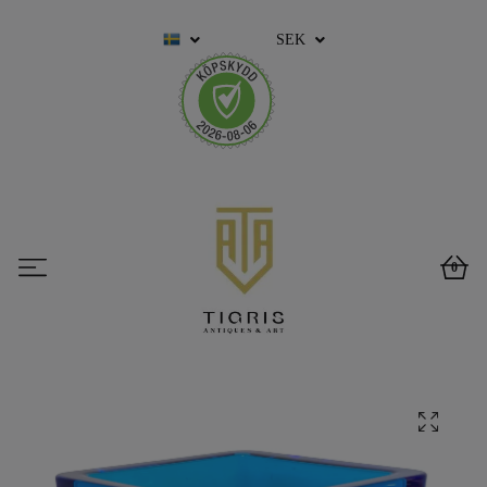
SEK
0