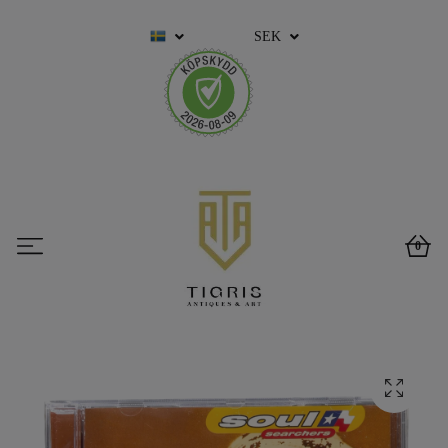
SEK
0