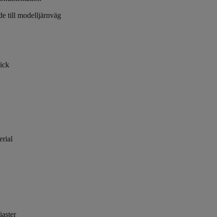
de till modelljärnväg
ick
rial
iaster