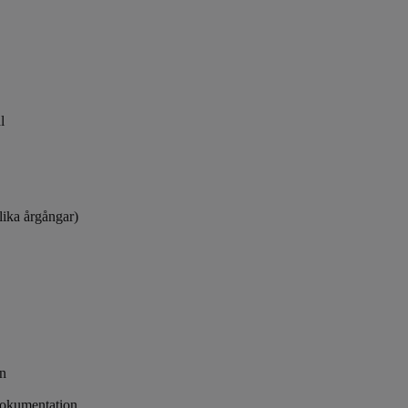
l
olika årgångar)
in
dokumentation