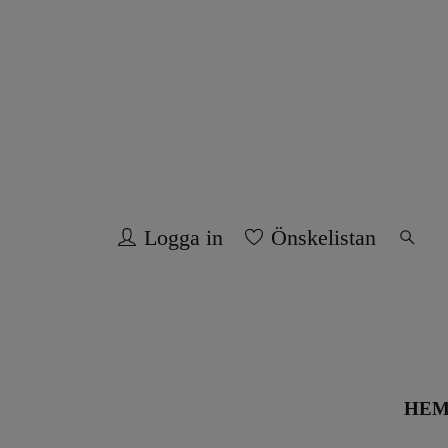
Logga in
Önskelistan
HE