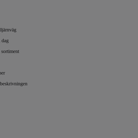
lljärnväg
i dag
 sortiment
per
v beskrivningen