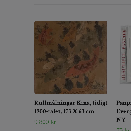
Rullmålningar Kina, tidigt
Panp
1900-talet, 173 X 63 cm
Ever
NY
9 800 kr
75 kr