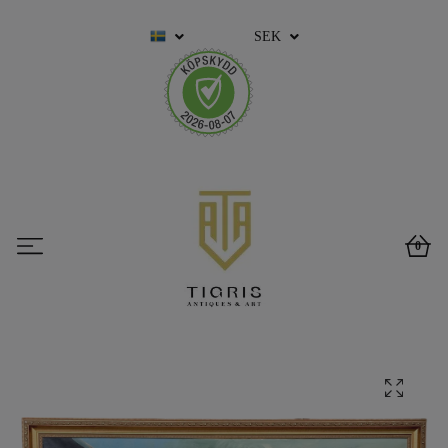
SEK
0