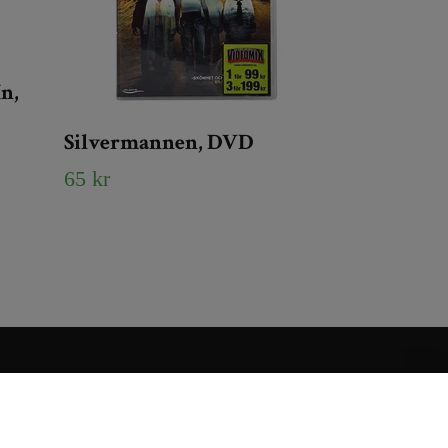
n,
Silvermannen, DVD
65 kr