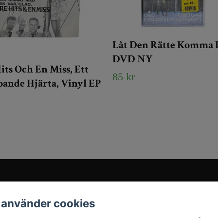
Låt Den Rätte Komma I
DVD NY
its Och En Miss, Ett
85 kr
ande Hjärta, Vinyl EP
Sociala medier
 använder cookies
Instagram