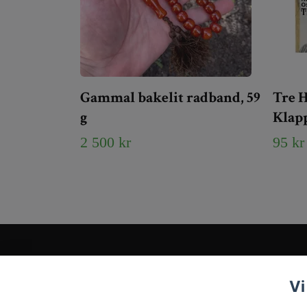
Gammal bakelit radband, 59
Tre H
g
Klapp
2 500 kr
95 kr
Kundtjänst
Vi
Tveka inte att kontakta oss på
Info@tigrisantiques.com