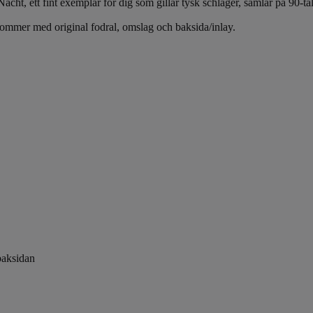
cht, ett fint exemplar för dig som gillar tysk schlager, samlar på 90-ta
kommer med original fodral, omslag och baksida/inlay.
baksidan