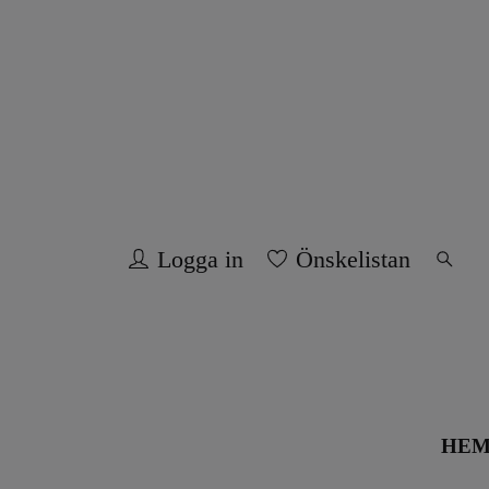
Logga in
Önskelistan
HE