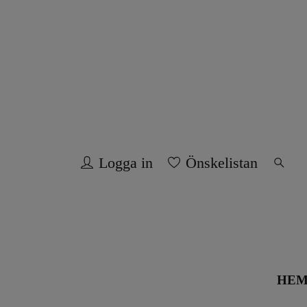
Logga in
Önskelistan
HE