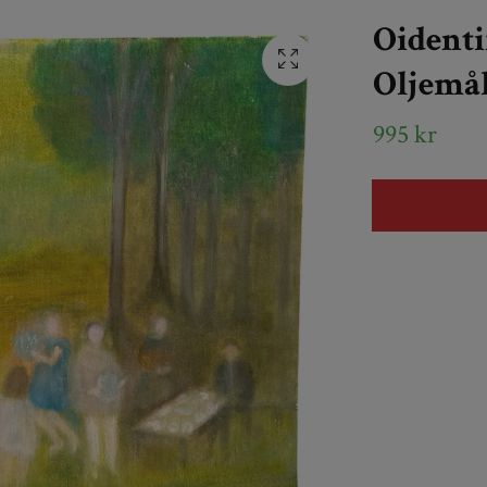
Oidenti
Oljemål
995 kr