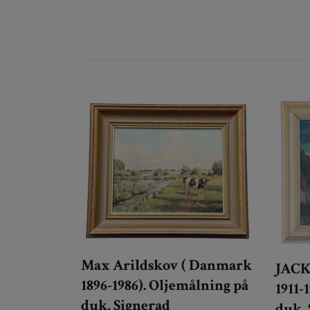
Max Arildskov ( Danmark
JACK
1896-1986). Oljemålning på
1911-
duk, Signerad
duk, 