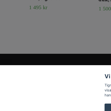
1 495 kr
1 500
Kundtjänst
Vi
Tveka inte att kontakta oss på
Info@tigrisantiques.com
Tig
vis
han
© 2026 Tigris Antiques & Art