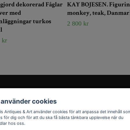
gjord dekorerad Fåglar
KAY BOJESEN. Figurin
lver med
monkey, teak, Danmar
nläggningar turkos
2 800 kr
l
 kr
Sociala medier
 använder cookies
Instagram
ris Antiques & Art använder cookies för att anpassa det innehåll so
YouTube
as för dig och för att du ska få bästa tänkbara upplevelse när du
dlar hos oss.