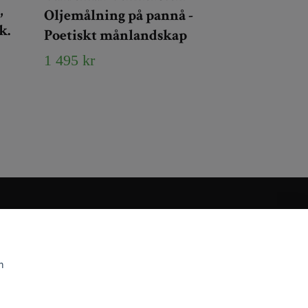
,
Oljemålning på pannå -
k.
Poetiskt månlandskap
1 495 kr
m