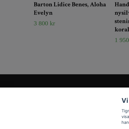
Barton Lidice Benes, Aloha
Hand
Evelyn
nysi
steni
3 800 kr
koral
1 950
Kundtjänst
Vi
Tveka inte att kontakta oss på
Info@tigrisantiques.com
Tig
vis
han