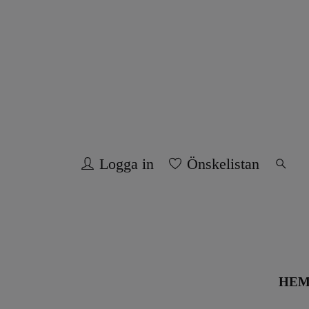
Logga in
Önskelistan
HE