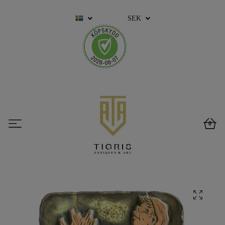
SEK
0