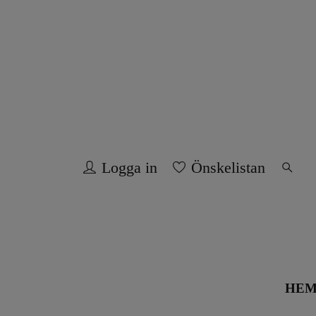
Logga in
Önskelistan
HE