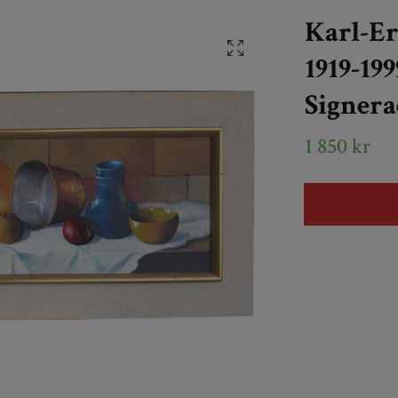
Karl-Er
1919-19
Signera
1 850 kr