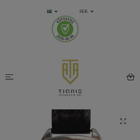
SEK
0