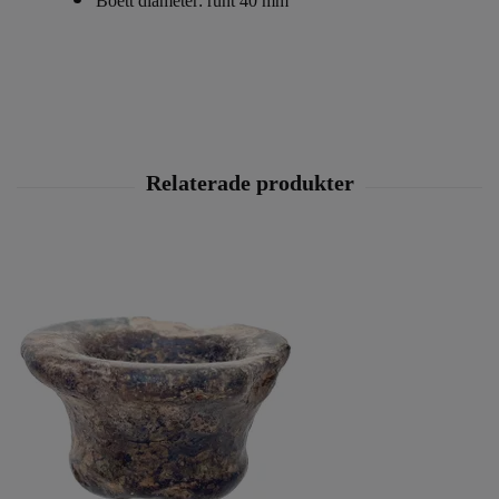
Boett diameter: runt 40 mm