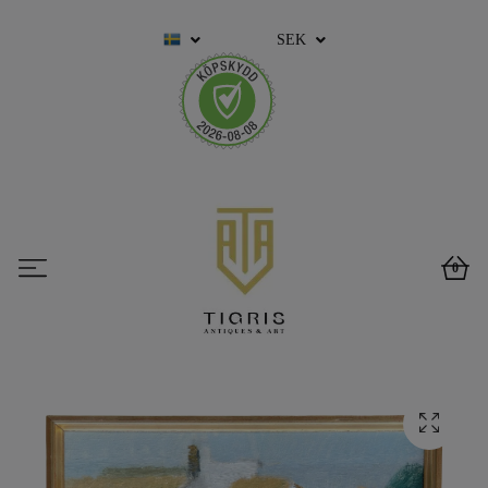
SEK
0