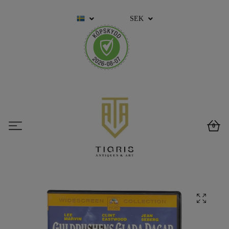
SEK
0