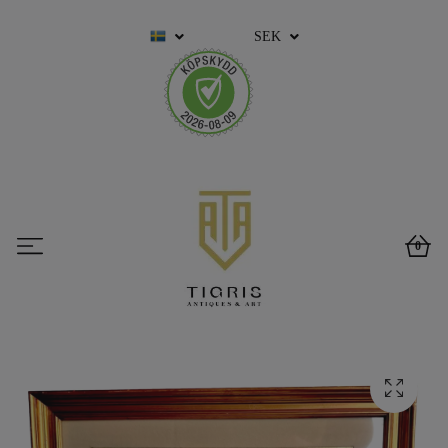
SEK
0