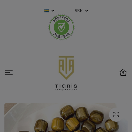
SEK
0