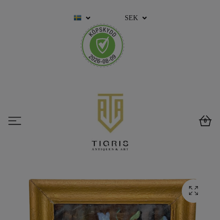
SEK
0