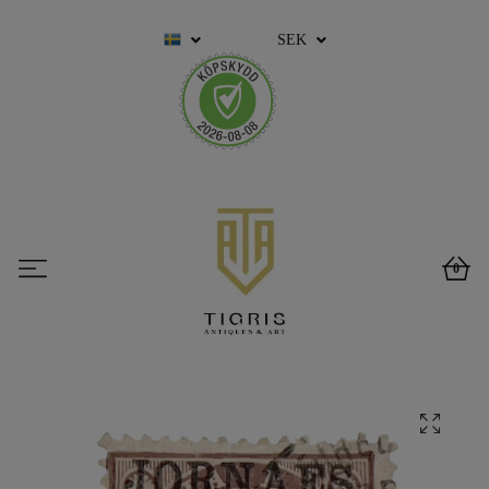
SEK
0