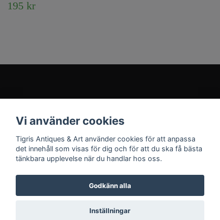
195 kr
Kundtjänst
Vi använder cookies
Sociala medier
Tigris Antiques & Art använder cookies för att anpassa
det innehåll som visas för dig och för att du ska få bästa
tänkbara upplevelse när du handlar hos oss.
Godkänn alla
© 2026 Tigris Antiques & Art
Inställningar