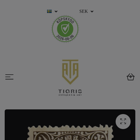
SEK
0