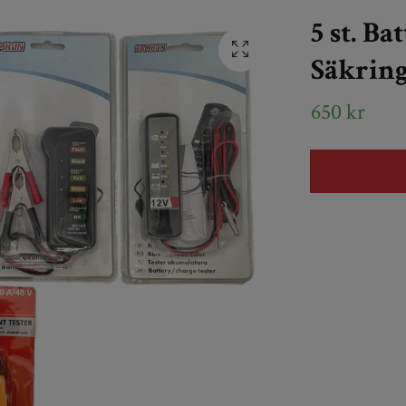
5 st. B
Säkring
650 kr