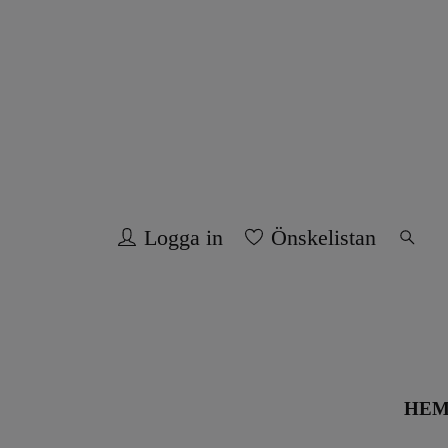
Logga in
Önskelistan
HE