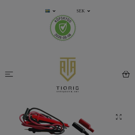
SEK
0