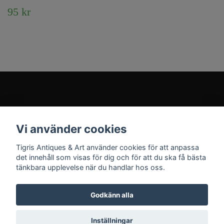
95 kr
Kundtjänst
Vi använder cookies
Sociala medier
Tigris Antiques & Art använder cookies för att anpassa
det innehåll som visas för dig och för att du ska få bästa
tänkbara upplevelse när du handlar hos oss.
Godkänn alla
© 2026 Tigris Antiques & Art
Inställningar