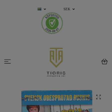
SEK
0