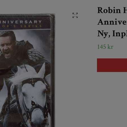
Robin H
Anniver
Ny, In
145 kr