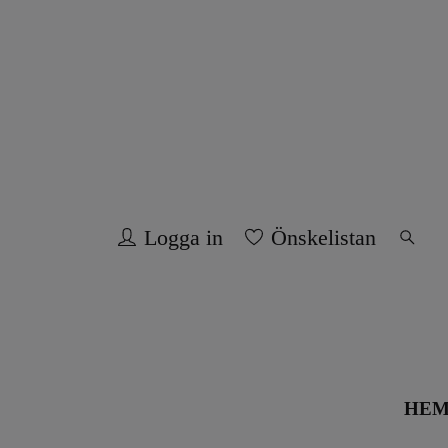
Logga in
Önskelistan
HE