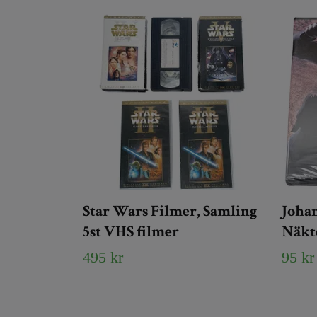
Star Wars Filmer, Samling
Johan
5st VHS filmer
Näkt
495 kr
95 kr