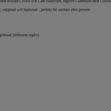
med Russell Crowe och Cate Blanchett, utgiven i samband med Univers
, oöppnad och inplastad - perfekt för samlare eller present.
egränsad jubileums utgåva