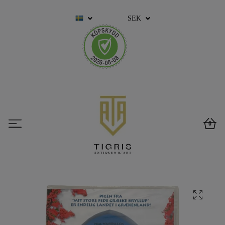
SEK
0