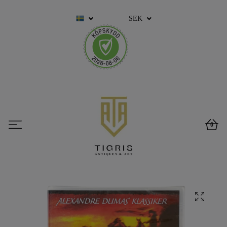
SEK
0