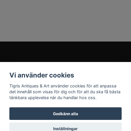
Kundtjänst
Vi använder cookies
Sociala medier
Tigris Antiques & Art använder cookies för att anpassa
det innehåll som visas för dig och för att du ska få bästa
tänkbara upplevelse när du handlar hos oss.
Godkänn alla
© 2026 Tigris Antiques & Art
Inställningar