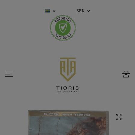
SEK
0