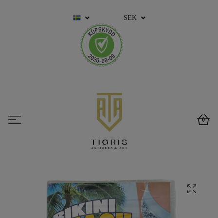
SEK
0