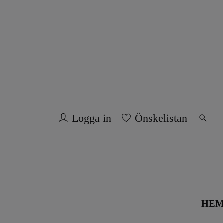
Logga in
Önskelistan
HE