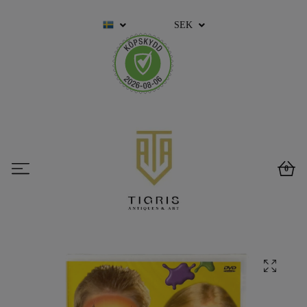
SEK
0