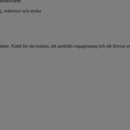
änniskovärde
 orättvisor och styrka
ttare. Känd för sin realism, sitt samhälls engagemang och sitt försvar av