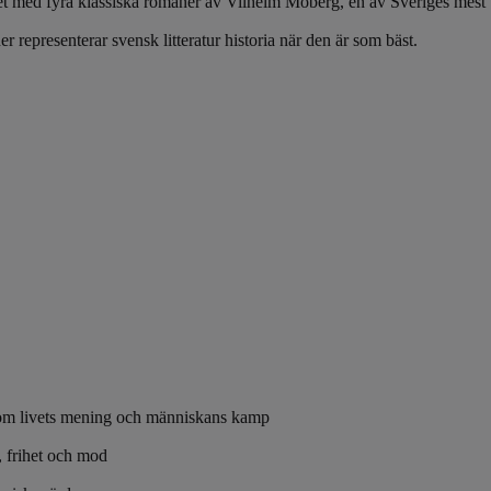
ket med fyra klassiska romaner av Vilhelm Moberg, en av Sveriges mest b
r representerar svensk litteratur historia när den är som bäst.
e om livets mening och människans kamp
, frihet och mod