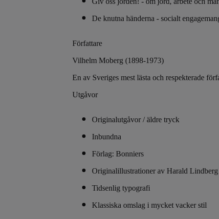
Giv oss jorden! - om jord, arbete och m
De knutna händerna - socialt engagemang,
Författare
Vilhelm Moberg (1898-1973)
En av Sveriges mest lästa och respekterade förfa
Utgåvor
Originalutgåvor / äldre tryck
Inbundna
Förlag: Bonniers
Originalillustrationer av Harald Lindberg
Tidsenlig typografi
Klassiska omslag i mycket vacker stil