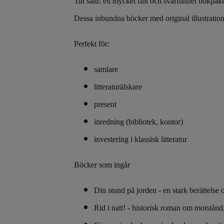
Till salu: ett mycket fint och svårfunnet bokpa
Dessa inbundna böcker med original illustratione
Perfekt för:
samlare
litteraturälskare
present
inredning (bibliotek, kontor)
investering i klassisk litteratur
Böcker som ingår
Din stund på jorden - en stark berättels
Rid i natt! - historisk roman om motstånd