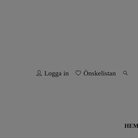
Logga in
Önskelistan
HE