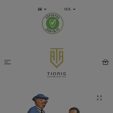
SEK
0