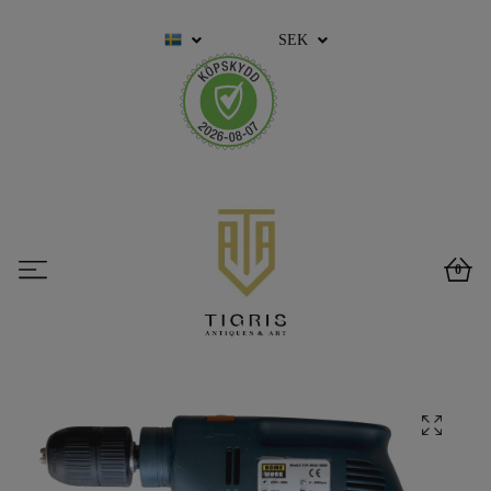
SEK
0