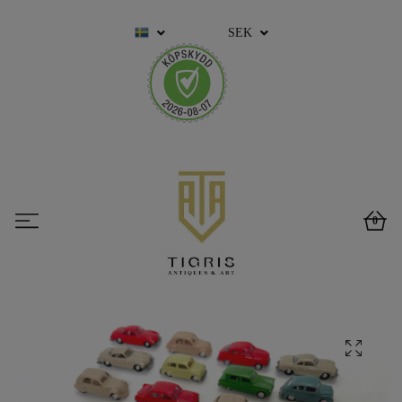
SEK
0