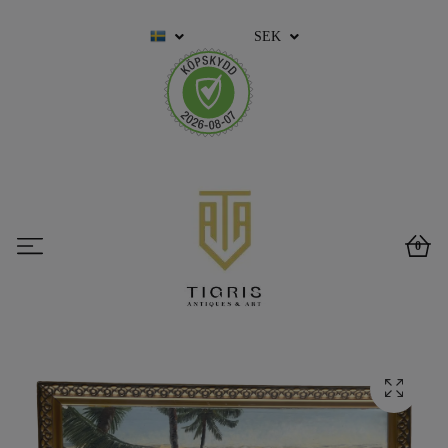
SEK
0