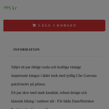
995 kr
LÄGG I KORGEN
INFORMATION
Säljer ett par riktigt coola och kraftiga vintage
inspirerade kängor i läder look med tydlig Che Guevara
patch/motiv på plösen.
Ett par skor med stark karaktär, robust design och
klassisk hiking / outdoor stil - För båda Dam/Herrskor