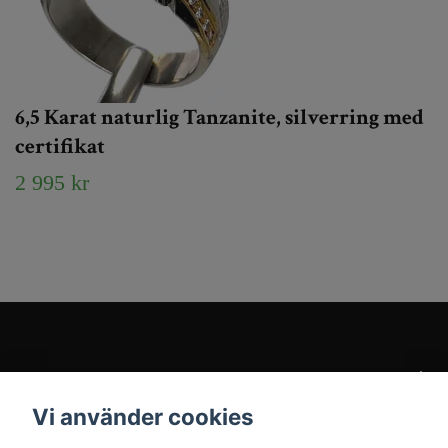
6,5 Karat naturlig Tanzanite, silverring med
certifikat
2 995 kr
Kundtjänst
Vi använder cookies