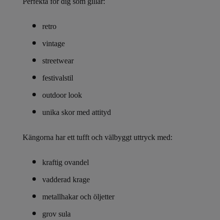
Perfekta för dig som gillar:
retro
vintage
streetwear
festivalstil
outdoor look
unika skor med attityd
Kängorna har ett tufft och välbyggt uttryck med:
kraftig ovandel
vadderad krage
metallhakar och öljetter
grov sula