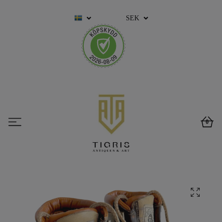
SEK
0