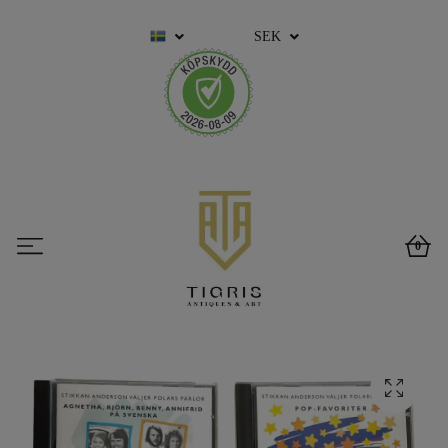
SEK
0