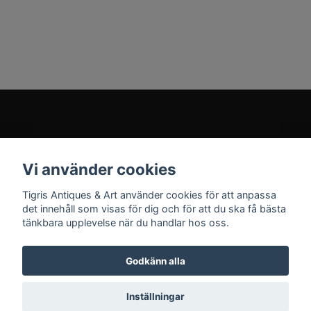
Kundtjänst
Vi använder cookies
Sociala medier
Tigris Antiques & Art använder cookies för att anpassa
det innehåll som visas för dig och för att du ska få bästa
tänkbara upplevelse när du handlar hos oss.
Godkänn alla
© 2026 Tigris Antiques & Art
Inställningar