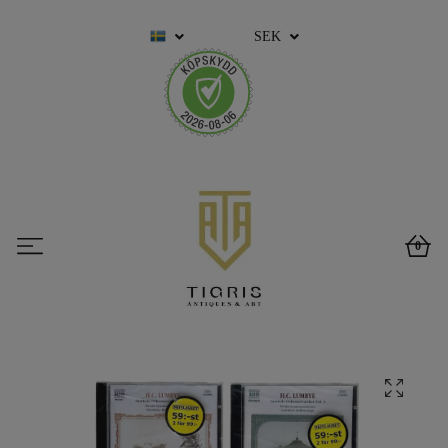
SEK
0