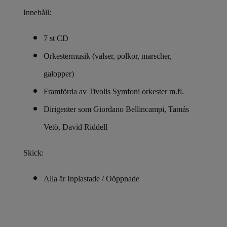
Innehåll:
7 st CD
Orkestermusik (valser, polkor, marscher,
galopper)
Framförda av Tivolis Symfoni orkester m.fl.
Dirigenter som Giordano Bellincampi, Tamás
Vetö, David Riddell
Skick:
Alla är Inplastade / Oöppnade