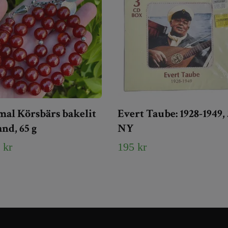
al Körsbärs bakelit
Evert Taube: 1928-1949,
nd, 65 g
NY
 kr
195 kr