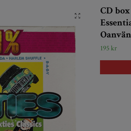
CD box 
Essentia
Oanvän
195 kr