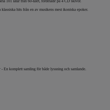
ela 101 låtar från 60-talet, fördelade på 4 CD skivor.
ch klassiska hits från en av musikens mest ikoniska epoker.
r - En komplett samling för både lyssning och samlande.