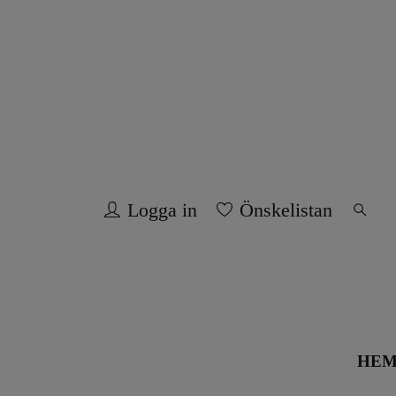
Logga in
Önskelistan
HE