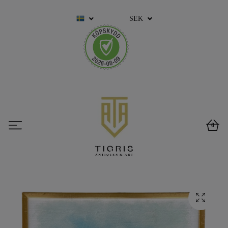
SEK
0