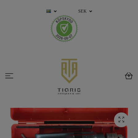
SEK
0