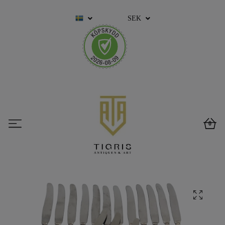
SEK
0