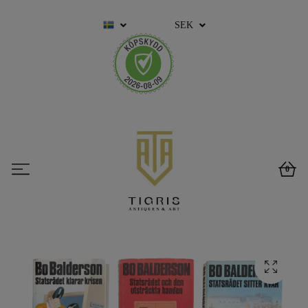
SEK
0