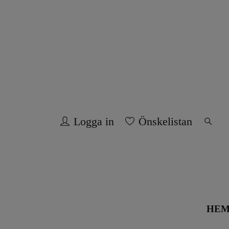
Logga in
Önskelistan
HE