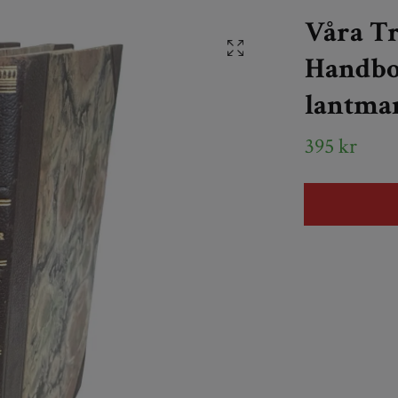
Våra Tr
Handbok
lantma
395 kr