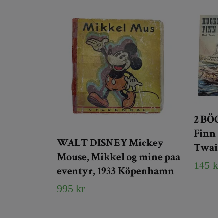
2 BÖ
Finn
WALT DISNEY Mickey
Twai
Mouse, Mikkel og mine paa
145 k
eventyr, 1933 Köpenhamn
995 kr