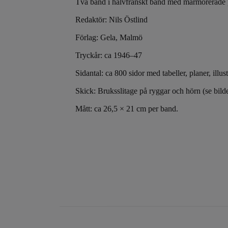
Två band i halvfranskt band med marmorerade 
Redaktör: Nils Östlind
Förlag: Gela, Malmö
Tryckår: ca 1946–47
Sidantal: ca 800 sidor med tabeller, planer, illus
Skick: Bruksslitage på ryggar och hörn (se bilde
Mått: ca 26,5 × 21 cm per band.